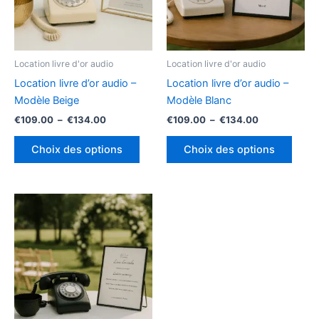
Les
Les
options
optio
peuvent
peuv
être
être
Location livre d'or audio
Location livre d'or audio
choisies
chois
Location livre d’or audio –
Location livre d’or audio –
sur
sur
Modèle Beige
Modèle Blanc
la
la
€
109.00
–
€
134.00
€
109.00
–
€
134.00
page
page
du
du
Choix des options
Choix des options
produit
produ
Plage
Ce
de
produit
prix :
€109.00
a
à
plusieurs
€134.00
variations.
Les
options