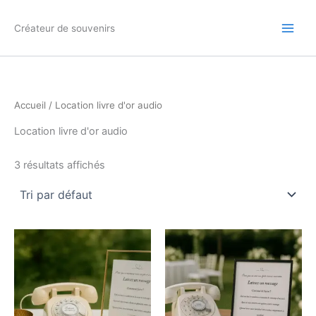
Aller
au
Créateur de souvenirs
contenu
Accueil
/ Location livre d'or audio
Location livre d'or audio
3 résultats affichés
Plage
Plage
Ce
Ce
de
de
produit
produ
prix :
prix :
€109.00
a
€109.00
a
à
à
plusieurs
plusi
€134.00
€134.00
variations.
variat