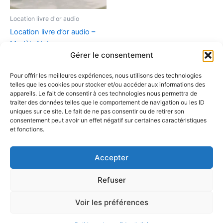
peuvent
être
Location livre d'or audio
choisies
Location livre d’or audio –
sur
Modèle Noir
la
Gérer le consentement
€
109.00
–
€
134.00
page
du
Pour offrir les meilleures expériences, nous utilisons des technologies
Choix des options
telles que les cookies pour stocker et/ou accéder aux informations des
produit
appareils. Le fait de consentir à ces technologies nous permettra de
traiter des données telles que le comportement de navigation ou les ID
uniques sur ce site. Le fait de ne pas consentir ou de retirer son
consentement peut avoir un effet négatif sur certaines caractéristiques
et fonctions.
Accepter
Refuser
Voir les préférences
Copyright © 2026 | Propulsé par
Thème WordPress Astra