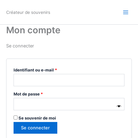
Aller
Obligatoire
Obligatoire
au
Créateur de souvenirs
contenu
Mon compte
Se connecter
Identifiant ou e-mail
*
Mot de passe
*
Se souvenir de moi
Se connecter